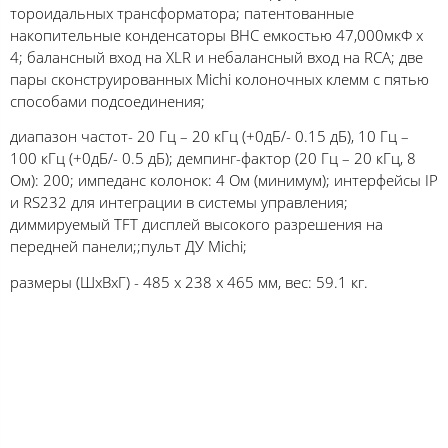
тороидальных трансформатора; патентованные
накопительные конденсаторы BHC емкостью 47,000мкФ x
4; балансный вход на XLR и небалансный вход на RCA; две
пары сконструированных Michi колоночных клемм с пятью
способами подсоединения;
диапазон частот- 20 Гц – 20 кГц (+0дБ/- 0.15 дБ), 10 Гц –
100 кГц (+0дБ/- 0.5 дБ); демпинг-фактор (20 Гц – 20 кГц, 8
Ом): 200; импеданс колонок: 4 Ом (минимум); интерфейсы IP
и RS232 для интеграции в системы управления;
диммируемый TFT дисплей высокого разрешения на
передней панели;;пульт ДУ Michi;
размеры (ШхВхГ) - 485 x 238 x 465 мм, вес: 59.1 кг.