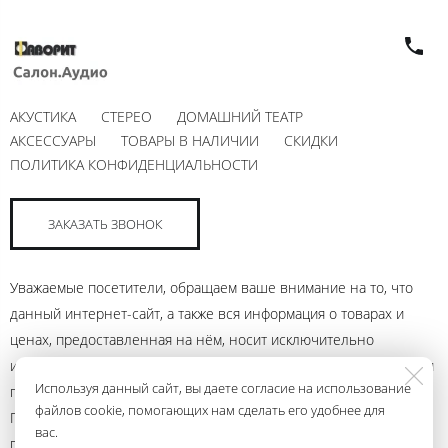
АКУСТИКА
СТЕРЕО
ДОМАШНИЙ ТЕАТР
АКСЕССУАРЫ
ТОВАРЫ В НАЛИЧИИ
СКИДКИ
ПОЛИТИКА КОНФИДЕНЦИАЛЬНОСТИ
ЗАКАЗАТЬ ЗВОНОК
Уважаемые посетители, обращаем ваше внимание на то, что
данный интернет-сайт, а также вся информация о товарах и
ценах, предоставленная на нём, носит исключительно
информационный характер и ни при каких условиях не является
Используя данный сайт, вы даете согласие на использование
публичной офертой, определяемой положениями Статьи 437
файлов cookie, помогающих нам сделать его удобнее для
Гражданского кодекса Российской Федерации. Для получения
вас.
подробной информации о наличии и стоимости указанных