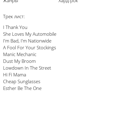
Жанры
Хард-рок
Трек лист:
I Thank You
She Loves My Automobile
I'm Bad, I'm Nationwide
A Fool For Your Stockings
Manic Mechanic
Dust My Broom
Lowdown In The Street
Hi Fi Mama
Cheap Sunglasses
Esther Be The One