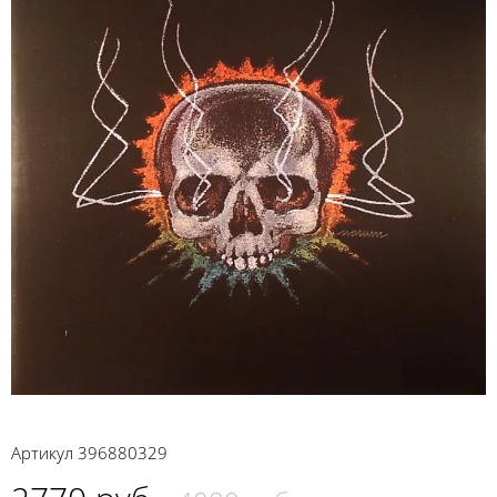
Артикул
396880329