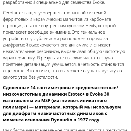
разработанной специально для семейства Evoke.
Cerotar оснащен усовершенствованной системой
ферритовых и керамических магнитов из карбоната
стронция, а также внутренним куполом Hexis, который
привлекает всеобщее внимание. Это гениальное
устройство с углублениями расположено прямо за
диафрагмой высокочастотного динамика и снижает
нежелательные резонансы, выравнивая общую частотную
характеристику. В результате высокие частоты звучат
приятнее, детализация улучшается, а четкость становится
еще выше. Это значит, что вы можете слушать музыку до
самого утра без усталости.
Сдвоенные 14-сантиметровые среднечастотные/
низкочастотные динамики Esotec+ в Evoke 30
изготовлены из MSP (магниево-силикатного
полимера) — материала, который мы используем
для диафрагм низкочастотных динамиков с
момента основания Dynaudio в 1977 году.
Он обеспечивает идеальное сочетание легкости, жесткости