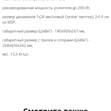
рекомендованная мощность усилителя до 200 Вт,
размер динамиков 1х28 мм (новый Cerotar твиттер), 2х14 см
из MSP,
габаритный размер (ШхВхГ) - 180х900х267 мм,
габаритный размер с грилем и опорами (ШхВхГ) -
268х920х342 мм,
вес -15,5 Кг/шт.
Смотрите также