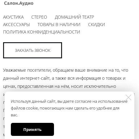
АКУСТИКА
СТЕРЕО
ДОМАШНИЙ ТЕАТР
АКСЕССУАРЫ
ТОВАРЫ В НАЛИЧИИ
СКИДКИ
ПОЛИТИКА КОНФИДЕНЦИАЛЬНОСТИ
ЗАКАЗАТЬ ЗВОНОК
Уважаемые посетители, обращаем ваше внимание на то, что
данный интернет-сайт, а также вся информация о товарах и
ценах, предоставленная на нём, носит исключительно
информационный характер и ни при каких условиях не является
Используя данный сайт, вы даете согласие на использование
публичной офертой, определяемой положениями Статьи 437
файлов cookie, помогающих нам сделать его удобнее для
Гражданского кодекса Российской Федерации. Для получения
вас.
подробной информации о наличии и стоимости указанных
товаров и (или) услуг, пожалуйста, обращайтесь к менеджеру
Принять
магазина с помощью электронной почты andrey@ural.audio или