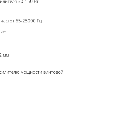
илителя 30-150 Вт
частот 65-25000 Гц
кие
2 мм
усилителю мощности винтовой