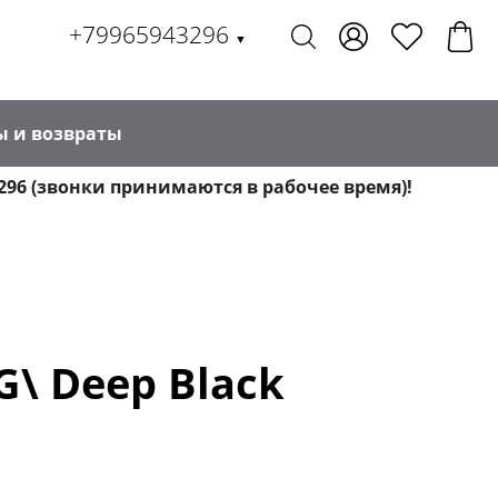
+79965943296
▼
ы и возвраты
296 (звонки принимаются в рабочее время)!
G\ Deep Black