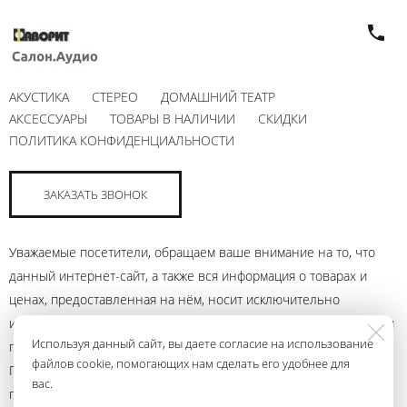
АКУСТИКА
СТЕРЕО
ДОМАШНИЙ ТЕАТР
АКСЕССУАРЫ
ТОВАРЫ В НАЛИЧИИ
СКИДКИ
ПОЛИТИКА КОНФИДЕНЦИАЛЬНОСТИ
ЗАКАЗАТЬ ЗВОНОК
Уважаемые посетители, обращаем ваше внимание на то, что
данный интернет-сайт, а также вся информация о товарах и
ценах, предоставленная на нём, носит исключительно
информационный характер и ни при каких условиях не является
Используя данный сайт, вы даете согласие на использование
публичной офертой, определяемой положениями Статьи 437
файлов cookie, помогающих нам сделать его удобнее для
Гражданского кодекса Российской Федерации. Для получения
вас.
подробной информации о наличии и стоимости указанных