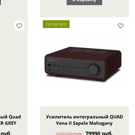
СКЛАД МСК
ный Quad
Усилитель интегральный QUAD
ER GREY
Vena II Sapele Mahogany
 руб.
79990 руб.
103790 руб.