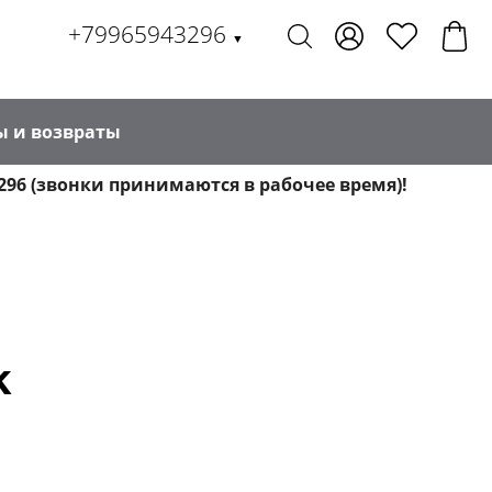
+79965943296
▼
ы и возвраты
296 (звонки принимаются в рабочее время)!
k