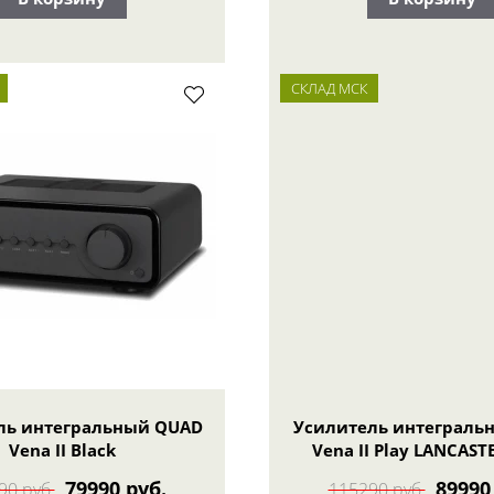
СКЛАД МСК
ль интегральный QUAD
Усилитель интеграль
Vena II Black
Vena II Play LANCAST
79990 руб.
89990
90 руб.
115290 руб.