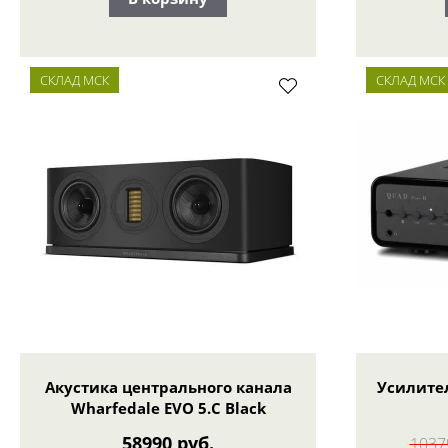
СКЛАД МСК
СКЛАД МСК
Акустика центрального канала
Усилите
Wharfedale EVO 5.С Black
58990 руб.
1037