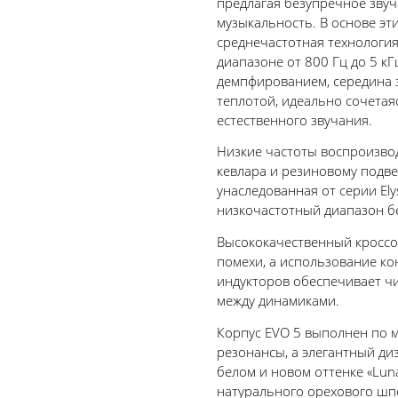
предлагая безупречное зву
музыкальность. В основе эт
среднечастотная технологи
диапазоне от 800 Гц до 5 к
демпфированием, середина 
теплотой, идеально сочетая
естественного звучания.
Низкие частоты воспроизво
кевлара и резиновому подве
унаследованная от серии Ely
низкочастотный диапазон б
Высококачественный кроссо
помехи, а использование ко
индукторов обеспечивает чи
между динамиками.
Корпус EVO 5 выполнен по 
резонансы, а элегантный ди
белом и новом оттенке «Luna
натурального орехового шп