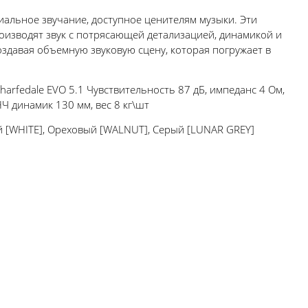
миальное звучание, доступное ценителям музыки. Эти
оизводят звук с потрясающей детализацией, динамикой и
здавая объемную звуковую сцену, которая погружает в
arfedale EVO 5.1 Чувствительность 87 дБ, импеданс 4 Ом,
Ч динамик 130 мм, вес 8 кг\шт
й [WHITE], Ореховый [WALNUT], Серый [LUNAR GREY]