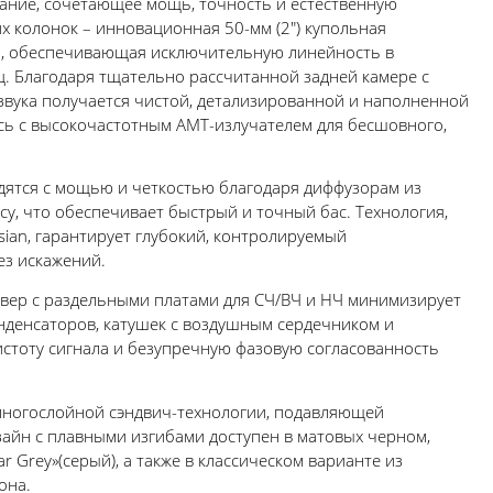
чание, сочетающее мощь, точность и естественную
их колонок – инновационная 50-мм (2") купольная
я, обеспечивающая исключительную линейность в
Гц. Благодаря тщательно рассчитанной задней камере с
звука получается чистой, детализированной и наполненной
сь с высокочастотным AMT-излучателем для бесшовного,
дятся с мощью и четкостью благодаря диффузорам из
су, что обеспечивает быстрый и точный бас. Технология,
sian, гарантирует глубокий, контролируемый
ез искажений.
вер с раздельными платами для СЧ/ВЧ и НЧ минимизирует
нденсаторов, катушек с воздушным сердечником и
стоту сигнала и безупречную фазовую согласованность
многослойной сэндвич-технологии, подавляющей
зайн с плавными изгибами доступен в матовых черном,
r Grey»(серый), а также в классическом варианте из
она.