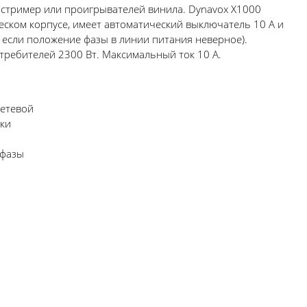
, стример или проигрывателей винила. Dynavox X1000
ском корпусе, имеет автоматический выключатель 10 A и
, если положение фазы в линии питания неверное).
ребителей 2300 Вт. Максимальный ток 10 А.
сетевой
тки
 фазы