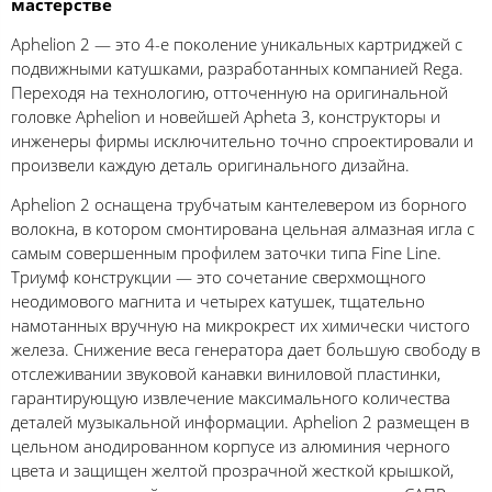
мастерстве
Aphelion 2 — это 4-е поколение уникальных картриджей с
подвижными катушками, разработанных компанией Rega.
Переходя на технологию, отточенную на оригинальной
головке Aphelion и новейшей Apheta 3, конструкторы и
инженеры фирмы исключительно точно спроектировали и
произвели каждую деталь оригинального дизайна.
Aphelion 2 оснащена трубчатым кантелевером из борного
волокна, в котором смонтирована цельная алмазная игла с
самым совершенным профилем заточки типа Fine Line.
Триумф конструкции — это сочетание сверхмощного
неодимового магнита и четырех катушек, тщательно
намотанных вручную на микрокрест их химически чистого
железа. Снижение веса генератора дает большую свободу в
отслеживании звуковой канавки виниловой пластинки,
гарантирующую извлечение максимального количества
деталей музыкальной информации. Aphelion 2 размещен в
цельном анодированном корпусе из алюминия черного
цвета и защищен желтой прозрачной жесткой крышкой,