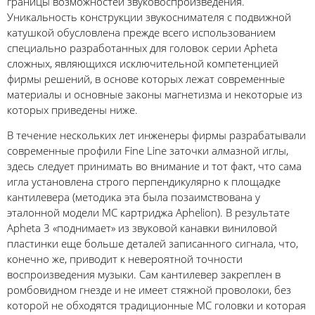
границы возможностей звуковоспроизведения.
Уникальность конструкции звукоснимателя с подвижной
катушкой обусловлена прежде всего использованием
специально разработанных для головок серии Apheta
сложных, являющихся исключительной компетенцией
фирмы решений, в основе которых лежат современные
материалы и основные законы магнетизма и некоторые из
которых приведены ниже.
В течение нескольких лет инженеры фирмы разрабатывали
современные профили Fine Line заточки алмазной иглы,
здесь следует принимать во внимание и тот факт, что сама
игла установлена строго перпендикулярно к площадке
кантилевера (методика эта была позаимствована у
эталонной модели МС картриджа Aphelion). В результате
Apheta 3 «поднимает» из звуковой канавки виниловой
пластинки еще больше деталей записанного сигнала, что,
конечно же, приводит к невероятной точности
воспроизведения музыки. Сам кантилевер закреплен в
ромбовидном гнезде и не имеет стяжной проволоки, без
которой не обходятся традиционные МС головки и которая