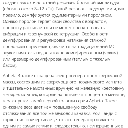
создает высокочастотный резонанс большой амплитуды
(обычно около 8–12 кГц). Такой резонанс недопустим и, как
правило, демпфируется рудиментарными поролоном.
Однако поролон теряет свои свойства с возрастом,
попросту рассыпается и не может препятствовать
вибрации и «звону» всей конструкции. Особенности
демпфирования и регулировка натяжения стяжной
проволоки определяют, является ли традиционный МС
звукосниматель недостаточно демпфированным (ярким)
или чрезмерно демпфированным (теплым с тяжелым
басом).
Apheta 3 также оснащена электрогенератором сверхмалой
массы, состоящим из сверхмощного неодимового магнита
и тщательно намотанных вручную на железную крестовину
четырех катушек, которые на пятьдесят процентов меньше,
чем катушки самой первой головки серии Apheta. Такое
снижение веса дает нам повышенную свободу
отслеживания все той же звуковой канавки. Рой Ганди с
гордостью подчеркивает, что этот генератор является
одним из самых легких и, следовательно, неинерционных в