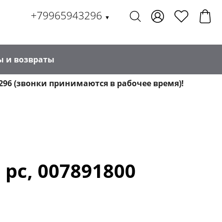
+79965943296
▼
ы и возвраты
296 (звонки принимаются в рабочее время)!
 pc, 007891800