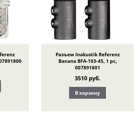
ferenz
Разъем Inakustik Referenz
007891800
Banana BFA-103-45, 1 pc,
007891801
3510 руб.
В корзину