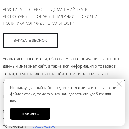
АКУСТИКА
СТЕРЕО
ДОМАШНИЙ ТЕАТР
АКСЕССУАРЫ
ТОВАРЫ В НАЛИЧИИ
СКИДКИ
ПОЛИТИКА КОНФИДЕНЦИАЛЬНОСТИ
ЗАКАЗАТЬ ЗВОНОК
Уважаемые посетители, обращаем ваше внимание на то, что
данный интернет-сайт, а также вся информация о товарах и
ценах, предоставленная на нём, носит исключительно
информационный характер и ни при каких условиях не является
Используя данный сайт, вы даете согласие на использование
публичной офертой, определяемой положениями Статьи 437
файлов cookie, помогающих нам сделать его удобнее для
Гражданского кодекса Российской Федерации. Для получения
вас.
подробной информации о наличии и стоимости указанных
товаров и (или) услуг, пожалуйста, обращайтесь к менеджеру
Принять
магазина с помощью электронной почты andrey@ural.audio или
по телефону
+79965943296