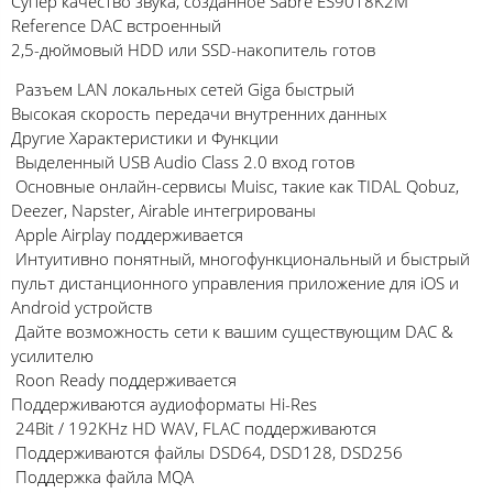
Супер качество звука, созданное Sabre ES9018K2M
Reference DAC встроенный
2,5-дюймовый HDD или SSD-накопитель готов
Разъем LAN локальных сетей Giga быстрый
Высокая скорость передачи внутренних данных
Другие Характеристики и Функции
Выделенный USB Audio Class 2.0 вход готов
Основные онлайн-сервисы Muisc, такие как TIDAL Qobuz,
Deezer, Napster, Airable интегрированы
Apple Airplay поддерживается
Интуитивно понятный, многофункциональный и быстрый
пульт дистанционного управления приложение для iOS и
Android устройств
Дайте возможность сети к вашим существующим DAC &
усилителю
Roon Ready поддерживается
Поддерживаются аудиоформаты Hi-Res
24Bit / 192KHz HD WAV, FLAC поддерживаются
Поддерживаются файлы DSD64, DSD128, DSD256
Поддержка файла MQA