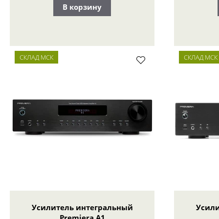
В корзину
СКЛАД МСК
СКЛАД МСК
Усилитель интегральный
Усили
Premiera A1