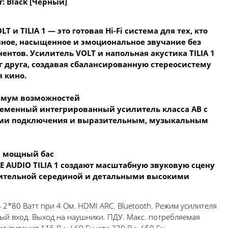
т: Black [Чёрный]
 и TILIA 1 — это готовая Hi-Fi система для тех, кто
нное, насыщенное и эмоциональное звучание без
ентов. Усилитель VOLT и напольная акустика TILIA 1
 друга, создавая сбалансированную стереосистему
я кино.
имум возможностей
ременный интегрированный усилитель класса AB с
ми подключения и выразительным, музыкальным
и мощный бас
 AUDIO TILIA 1 создают масштабную звуковую сцену
зительной серединой и детальными высокими
2*80 Ватт при 4 Ом. HDMI ARC. Bluetooth. Режим усилителя
ый вход. Выход на наушники. ПДУ. Макс. потребляемая