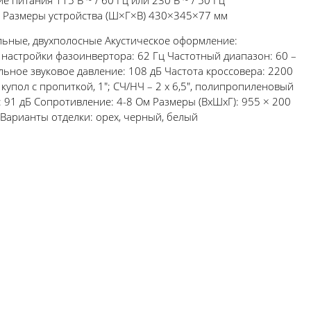
питания 115 В ~ / 60 Гц или 230 В ~ / 50 Гц
кг Размеры устройства (Ш×Г×В) 430×345×77 мм
польные, двухполосные Акустическое оформление:
 настройки фазоинвертора: 62 Гц Частотный диапазон: 60 –
альное звуковое давление: 108 дБ Частота кроссовера: 2200
купол с пропиткой, 1"; СЧ/НЧ – 2 х 6,5", полипропиленовый
 91 дБ Cопротивление: 4-8 Ом Размеры (ВхШхГ): 955 × 200
 Варианты отделки: орех, черный, белый