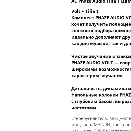
АС Phaze Audio Tilia 1 Цве
Volt + Tilia 1
Комплект PHAZE AUDIO VOLT
хочет получить полноце
сложного подбора компон
идеально дополняют друг
как для музыки, так и дл
Чистое звучание и макс
PHAZE AUDIO VOLT — сов
широкими возможностя
характером звучания.
Детальность, динамика 
Напольные колонки PHAZE
с глубоким басом, выра
частотами.
Стереоусилитель. Мощность 
мощности MAIN IN, триггерн