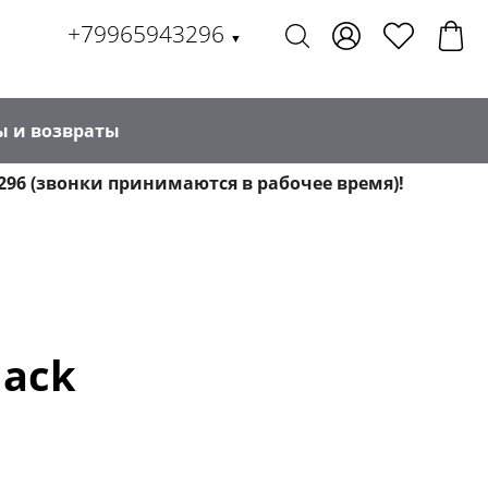
+79965943296
▼
ы и возвраты
296 (звонки принимаются в рабочее время)!
lack