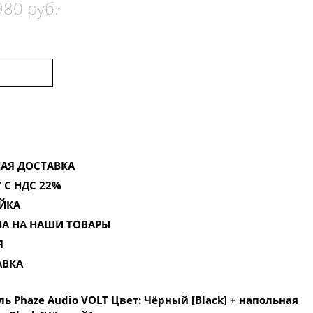
80 руб.
АЯ ДОСТАВКА
 С НДС 22%
ЙКА
НА НА НАШИ ТОВАРЫ
Я
АВКА
ь Phaze Audio VOLT Цвет: Чёрный [Black] + напольная