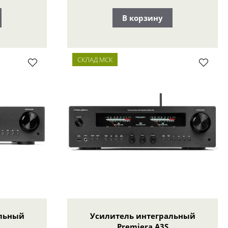
В корзину
СКЛАД МСК
альный
Усилитель интегральный
Premiera A3S