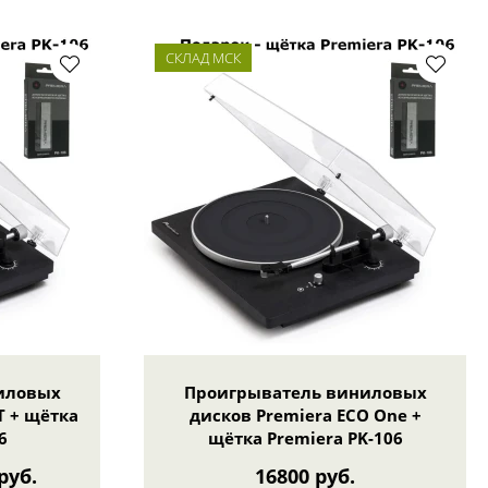
СКЛАД МСК
иловых
Проигрыватель виниловых
T + щётка
дисков Premiera ECO One +
6
щётка Premiera PK-106
руб.
16800 руб.