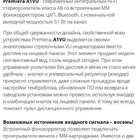
Premiera A1VU
- современный интегральный Hi-Fi
стереоусилитель класса AB со встроенными MM
фонокорректором, ЦАП, Bluetooth, с номинальной
выходной мощностью 51 Вт на канал.
При общей сдержанности дизайна, свойственной всем
устройствам Premiera,
A1VU
выделяется своими
аналоговыми стрелочными VU-индикаторами вместо
дисплея на лицевой панели. Этот элемент придают модели
нео-винтажный вид, столь модный сегодня. При этом
управление усилителем без дисплея и меню не стало менее
удобным – кнопки и универсальный регулятор (энкодер)
прекрасно справляются, даже сложные процедуры вроде
настройки темброблока, обновления ПО или возврата к
заводским установкам можно провести, используя энкодер
и комбинации кнопок на лицевой панели. К тому же всегда
поможет пульт дистанционного управления.
Возможных источников входного сигнала – восемь!
Встроенный фонокорректор позволяет подключать
проигрыватели винила с ММ-картриджами. Имеются и два