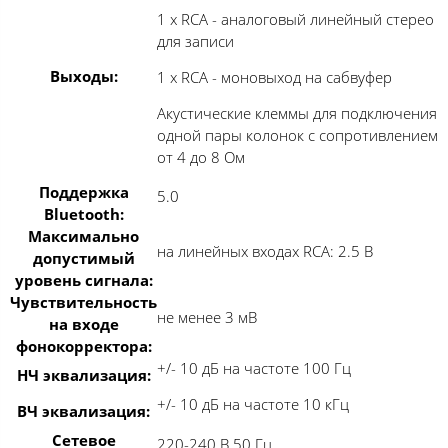
1 х RCA - аналоговый линейный стерео
для записи
Выходы:
1 х RCA - моновыход на сабвуфер
Акустические клеммы для подключения
одной пары колонок с сопротивлением
от 4 до 8 Ом
Поддержка
5.0
Bluetooth:
Максимально
на линейных входах RCA: 2.5 В
допустимый
уровень сигнала:
Чувствительность
не менее 3 мВ
на входе
фонокорректора:
+/- 10 дБ на частоте 100 Гц
НЧ эквализация:
+/- 10 дБ на частоте 10 кГц
ВЧ эквализация:
Сетевое
220-240 В 50 Гц