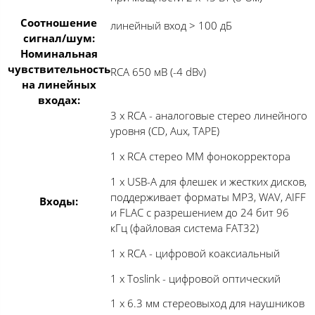
Соотношение
линейный вход > 100 дБ
сигнал/шум:
Номинальная
чувствительность
RCA 650 мВ (-4 dBv)
на линейных
входах:
3 х RCA - аналоговые стерео линейного
уровня (CD, Aux, TAPE)
1 х RCA стерео ММ фонокорректора
1 х USB-A для флешек и жестких дисков,
поддерживает форматы MP3, WAV, AIFF
Входы:
и FLAC с разрешением до 24 бит 96
кГц (файловая система FAT32)
1 х RCA - цифровой коаксиальный
1 х Toslink - цифровой оптический
1 х 6.3 мм стереовыход для наушников