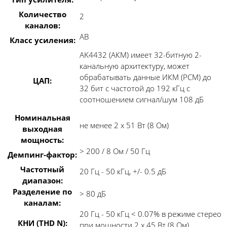
Количество
2
каналов:
AB
Класс усиления:
AK4432 (АКМ) имеет 32-битную 2-
канальную архитектуру, может
обрабатывать данныe ИКМ (PCM) до
ЦАП:
32 бит с частотой до 192 кГц с
соотношением сигнал/шум 108 дБ
Номинальная
не менее 2 x 51 Вт (8 Ом)
выходная
мощность:
> 200 / 8 Ом / 50 Гц
Демпинг-фактор:
Частотный
20 Гц - 50 кГц, +/- 0.5 дБ
диапазон:
Разделение по
> 80 дБ
каналам:
20 Гц - 50 кГц < 0.07% в режиме стерео
КНИ (THD N):
при мощности 2 х 45 Вт (8 Ом)