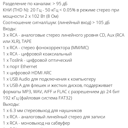
Разделение по каналам: > 95 дБ
КНИ (THD N): 20 Гц - 50 кГц < 0.05% в режиме стерео при
мощности 2 х 102 Вт (8 Ом)
Соотношение сигнал/шум: (линейный вход) > 105 дБ
Входы:
3 х RCA - аналоговые стерео линейного уровня CD, Aux (RCA
или XLR), TAPE
1 х RCA - стерео фонокорректора (MM/MC)
1 х RCA - цифровой коаксиальный
1 х Toslink - цифровой оптический
1 х порт Ethernet
1 х цифровой HDMI ARC
1 х USB Audio для подключения к компьютеру
1 х USB-A для флешек и жестких дисков, поддерживает
форматы MP3, WAV, AIFF и FLAC с разрешением до 24 бит
192 кГц (файловая система FAT32)
Выходы:
1 х 6.3 мм стереовыход для наушников
1 х RCA - аналоговый линейный стерео для записи
1 х RCA - моновыход на сабвуфер