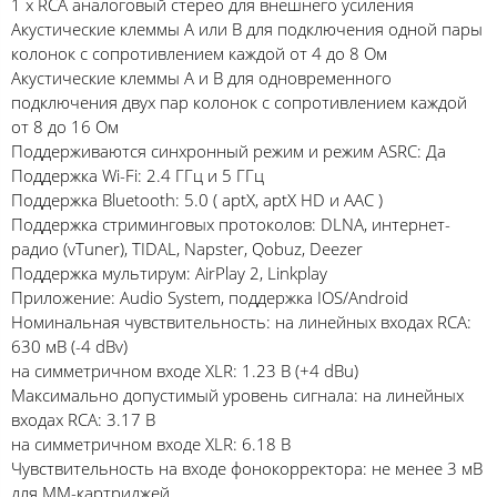
1 х RCA аналоговый стерео для внешнего усиления
Акустические клеммы А или B для подключения одной пары
колонок с сопротивлением каждой от 4 до 8 Ом
Акустические клеммы А и B для одновременного
подключения двух пар колонок с сопротивлением каждой
от 8 до 16 Ом
Поддерживаются синхронный режим и режим ASRC: Да
Поддержка Wi-Fi: 2.4 ГГц и 5 ГГц
Поддержка Bluetooth: 5.0 ( aptX, aptX HD и AAC )
Поддержка стриминговых протоколов: DLNA, интернет-
радио (vTuner), TIDAL, Napster, Qobuz, Deezer
Поддержка мультирум: AirPlay 2, Linkplay
Приложение: Audio System, поддержка IOS/Android
Номинальная чувствительность: на линейных входах RCA:
630 мВ (-4 dBv)
на симметричном входе XLR: 1.23 В (+4 dBu)
Максимально допустимый уровень сигнала: на линейных
входах RCA: 3.17 В
на симметричном входе XLR: 6.18 В
Чувствительность на входе фонокорректора: не менее 3 мВ
для ММ-картриджей