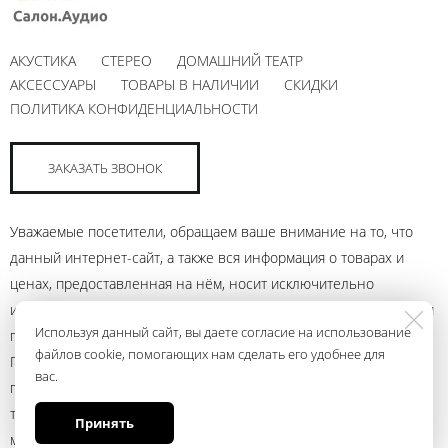
АКУСТИКА
СТЕРЕО
ДОМАШНИЙ ТЕАТР
АКСЕССУАРЫ
ТОВАРЫ В НАЛИЧИИ
СКИДКИ
ПОЛИТИКА КОНФИДЕНЦИАЛЬНОСТИ
ЗАКАЗАТЬ ЗВОНОК
Уважаемые посетители, обращаем ваше внимание на то, что
данный интернет-сайт, а также вся информация о товарах и
ценах, предоставленная на нём, носит исключительно
информационный характер и ни при каких условиях не является
Используя данный сайт, вы даете согласие на использование
публичной офертой, определяемой положениями Статьи 437
файлов cookie, помогающих нам сделать его удобнее для
Гражданского кодекса Российской Федерации. Для получения
вас.
подробной информации о наличии и стоимости указанных
товаров и (или) услуг, пожалуйста, обращайтесь к менеджеру
Принять
магазина с помощью электронной почты andrey@ural.audio или