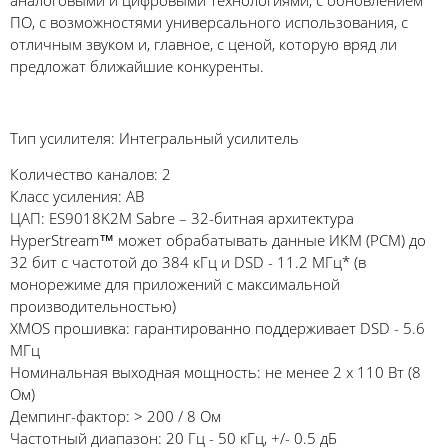
аналоговыми и цифровыми технологиями, с обновлением
ПО, с возможностями универсального использования, с
отличным звуком и, главное, с ценой, которую вряд ли
предложат ближайшие конкуренты.
Тип усилителя: Интегральный усилитель
Количество каналов: 2
Класс усиления: AB
ЦАП: ES9018K2M Sabre – 32-битная архитектура
HyperStream™ может обрабатывать данныe ИКМ (PCM) до
32 бит с частотой до 384 кГц и DSD - 11.2 МГц* (в
монорежиме для приложений с максимальной
производительностью)
XMOS прошивка: гарантированно поддерживает DSD - 5.6
МГц
Номинальная выходная мощность: не менее 2 x 110 Вт (8
Ом)
Демпинг-фактор: > 200 / 8 Ом
Частотный диапазон: 20 Гц - 50 кГц, +/- 0.5 дБ