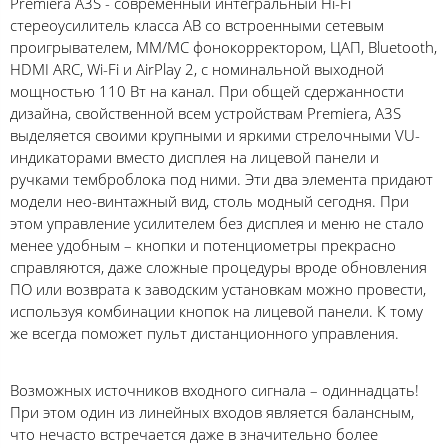
Premiera A3S - современный интегральный Hi-Fi
стереоусилитель класса AB со встроенными сетевым
проигрывателем, MM/MC фонокорректором, ЦАП, Bluetooth,
HDMI ARC, Wi-Fi и AirPlay 2, с номинальной выходной
мощностью 110 Вт на канал. При общей сдержанности
дизайна, свойственной всем устройствам Premiera, A3S
выделяется своими крупными и яркими стрелочными VU-
индикаторами вместо дисплея на лицевой панели и
ручками темброблока под ними. Эти два элемента придают
модели нео-винтажный вид, столь модный сегодня. При
этом управление усилителем без дисплея и меню не стало
менее удобным – кнопки и потенциометры прекрасно
справляются, даже сложные процедуры вроде обновления
ПО или возврата к заводским установкам можно провести,
используя комбинации кнопок на лицевой панели. К тому
же всегда поможет пульт дистанционного управления.
Возможных источников входного сигнала – одиннадцать!
При этом один из линейных входов является балансным,
что нечасто встречается даже в значительно более