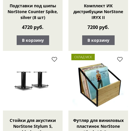
Подставки под шипы
Комплект ИК
NorStone Counter Spike,
дистрибуции NorStone
silver (8 шт)
IRYX II
4720 руб.
7200 руб.
В корзину
В корзину
СКЛАД МСК
Стойки для акустики
Футляр для виниловых
NorStone Stylum S,
пластинок NorStone